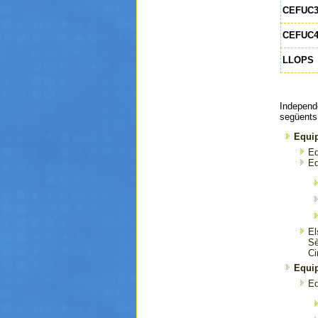
CEFUC
CEFUC
LLOPS
Independe
següents 
Equi
Eq
Eq
El
Sè
Ci
Equip
Eq