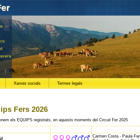
Fer
la
ocs
ot
terera
Xarxes socials
Termes legals
eu aquí
ips Fers 2026
ionem els EQUIPS registrats, en aquests moments del Circuit Fer 2025
Carmen Costa - Paula Far
il