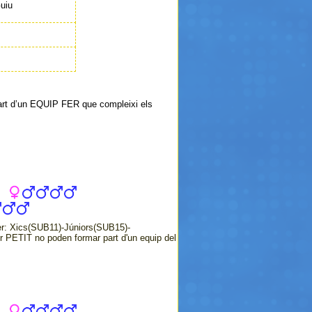
Guiu
part d’un EQUIP FER que compleixi els
Fer: Xics(SUB11)-Júniors(SUB15)-
er PETIT no poden formar part d'un equip del