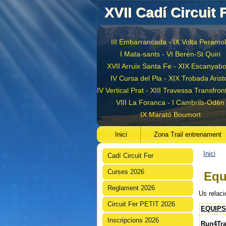
XVII Cadí Circuit 
III Embarrancada - IX Volta Peramo
I Mata-sants - VI Berén-St Quiri
XVII Arruix Santa Fe - XIX Escanyab
IV Cursa del Pla - XIX Trobada Arist
IV Vertical Prat - XIII Travessa Transfron
VIII La Foranca - I Cambrils-Odèn
IX Marató Boumort
Inici
Zona Trail entrenament
Inici
Cadí Circuit Fer
Est
Curses 2026
Equ
Reglament 2026
Us relac
Circuit Fer PETIT 2026
EQUIPS
Inscripcions 2026
Run4Tra