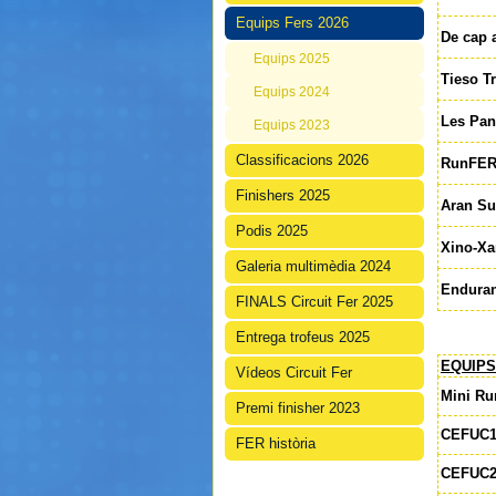
Equips Fers 2026
De cap 
Equips 2025
Tieso T
Equips 2024
Les Pan
Equips 2023
Classificacions 2026
RunFER
Finishers 2025
Aran S
Podis 2025
Xino-Xa
Galeria multimèdia 2024
Enduran
FINALS Circuit Fer 2025
Entrega trofeus 2025
EQUIPS
Vídeos Circuit Fer
Mini Ru
Premi finisher 2023
CEFUC
FER història
CEFUC