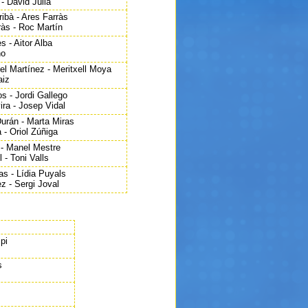
- David Julià
ibà - Ares Farràs
às - Roc Martín
s - Aitor Alba
no
l Martínez - Meritxell Moya
aiz
s - Jordi Gallego
ira - Josep Vidal
urán - Marta Miras
 - Oriol Zúñiga
 - Manel Mestre
 - Toni Valls
as - Lídia Puyals
z - Sergi Joval
pi
s