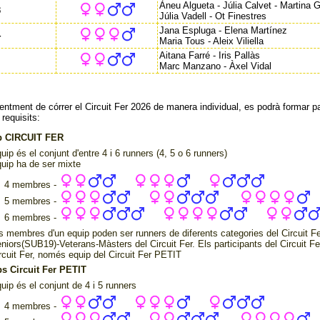
Àneu Algueta - Júlia Calvet - Martina 
3
Júlia Vadell - Ot Finestres
Jana Espluga - Elena Martínez
4
Maria Tous - Aleix Viliella
Aitana Farré - Iris Pallàs
Marc Manzano - Àxel Vidal
ntment de córrer el Circuit Fer 2026 de manera individual, es podrà formar 
requisits:
p CIRCUIT FER
uip és el conjunt d'entre 4 i 6 runners (4, 5 o 6 runners)
uip ha de ser mixte
4 membres -
5 membres -
6 membres -
s membres d'un equip poden ser runners de diferents categories del Circuit 
niors(SUB19)-Veterans-Màsters del Circuit Fer. Els participants del Circuit F
rcuit Fer, només equip del Circuit Fer PETIT
s Circuit Fer PETIT
uip és el conjunt de 4 i 5 runners
4 membres -