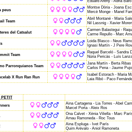
Eduard Areny - Adrià Baró 
Montse Dòria - Joana Escr
a peus
Mercè Monge - Manel Farr
Abril Montané - Maria Sale
rail Team
Nil Lassnig - Xavier More
Carmen Balastegui - Raque
teres del Catsalut
Carme Repullo - Marc Arn
Loida Blasco - Neus Ramo
s
Ignasi Martín - J Pere Rov
Raquel Barceló - Sandra D
ummit Team
Núria Pericàs - Luís Lanza
Jana Martín - Berta Ribas
no Parronquianos Team
Carlos Pena - Jaume Pujol
Isabel Estorach - Maria M
celab X Run Ran Run
Laia Ribó - Paco Fernánde
 PETIT
Aina Cartagena - Lia Torres - Abel Cam
nners
Marcel Porta - Aleix Ros
Ona Calvet - Xènia Viliella - Marc Parí
1
Arnau Ramoneda - Roc Tous
Aina Espluga - Ivet París
2
Quim Arévalo - Aniol Ramoneta