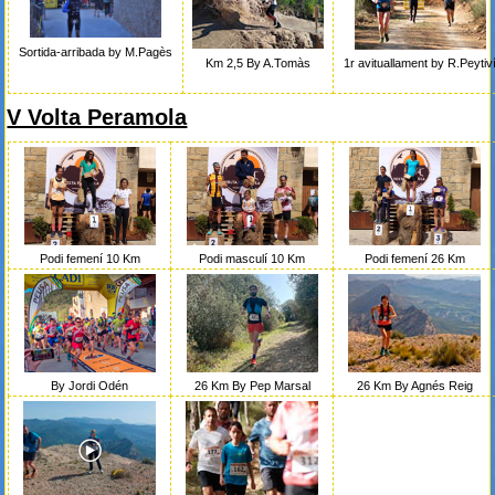
Sortida-arribada by M.Pagès
Km 2,5 By A.Tomàs
1r avituallament by R.Peytiv
V Volta Peramola
Podi femení 10 Km
Podi masculí 10 Km
Podi femení 26 Km
By Jordi Odén
26 Km By Pep Marsal
26 Km By Agnés Reig