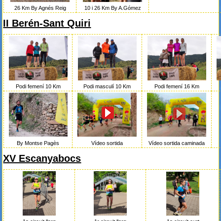
26 Km By Agnés Reig
10 i 26 Km By A.Gómez
II Berén-Sant Quiri
Podi femení 10 Km
Podi masculí 10 Km
Podi femení 16 Km
By Montse Pagès
Vídeo sortida
Vídeo sortida caminada
XV Escanyabocs