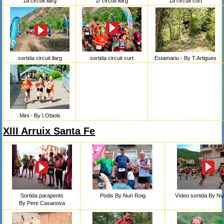
1r circuit llarg
1a circuit llarg
1a circuit curt
sortida circuit llarg
sortida circuit curt
Estamariu - By T.Artigues
Mini - By I.Obiols
XIII Arruix Santa Fe
Sortida parapents
Podis By Nuri Roig
Vídeo sortida By Nu
By Pere Casanova