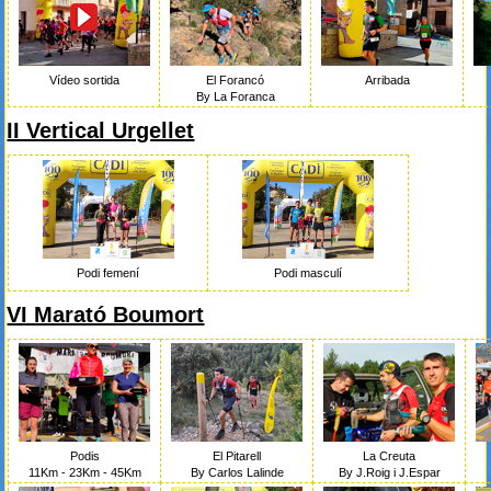
Vídeo sortida
El Forancó
Arribada
By La Foranca
II Vertical Urgellet
Podi femení
Podi masculí
VI Marató Boumort
Podis
El Pitarell
La Creuta
11Km - 23Km - 45Km
By Carlos Lalinde
By J.Roig i J.Espar