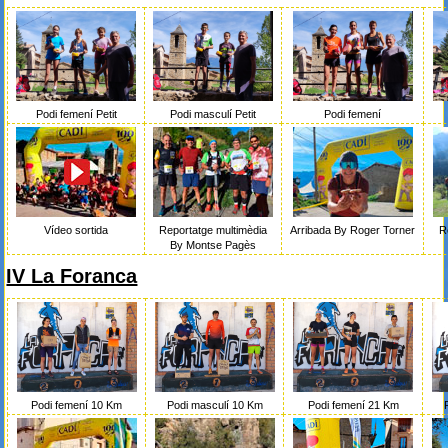
Podi femení Petit
Podi masculí Petit
Podi femení
Vídeo sortida
Reportatge multimèdia
R
Arribada By Roger Torner
By Montse Pagès
IV La Foranca
Podi femení 10 Km
Podi masculí 10 Km
Podi femení 21 Km