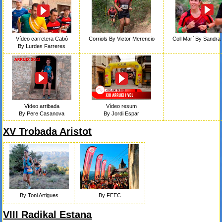
Vídeo carretera Cabó
Corriols By Victor Merencio
Coll Marí By Sandra
By Lurdes Farreres
Vídeo arribada
Vídeo resum
By Pere Casanova
By Jordi Espar
XV Trobada Aristot
By Toni Artigues
By FEEC
VIII Radikal Estana