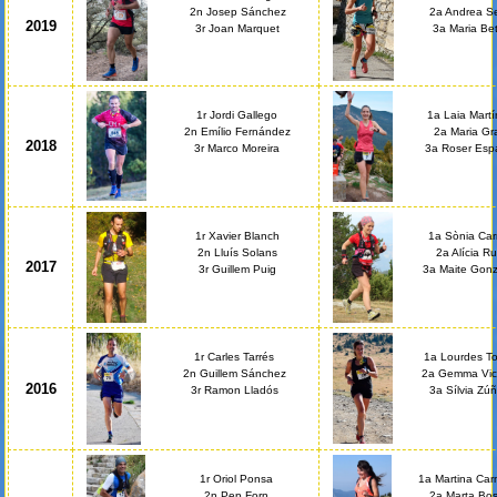
2n Josep Sánchez
2a Andrea Se
2019
3r Joan Marquet
3a Maria Bet
1r Jordi Gallego
1a Laia Mart
2n Emílio Fernández
2a Maria Gr
2018
3r Marco Moreira
3a Roser Esp
1r Xavier Blanch
1a Sònia Carr
2n Lluís Solans
2a Alícia Ru
2017
3r Guillem Puig
3a Maite Gonz
1r Carles Tarrés
1a Lourdes To
2n Guillem Sánchez
2a Gemma Vic
2016
3r Ramon Lladós
3a Sílvia Zúñ
1r Oriol Ponsa
1a Martina Ca
2n Pep Forn
2a Marta Bo