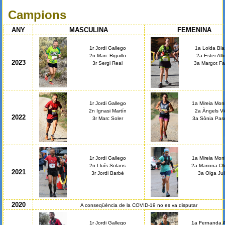
Esteu aquí
Campions
ANY
MASCULINA
FEMENINA
1r Jordi Gallego
1a Loida Bla
2n Marc Riguillo
2a Ester Alb
2023
3r Sergi Real
3a Margot Fa
1r Jordi Gallego
1a Mireia Moni
2n Ignasi Martín
2a Àngels Vi
2022
3r Marc Soler
3a Sònia Pas
1r Jordi Gallego
1a Mireia Moni
2n Lluís Solans
2a Mariona Oli
2021
3r Jordi Barbé
3a Olga Jul
2020
A conseqüència de la COVID-19 no es va disputar
1r Jordi Gallego
1a Fernanda A