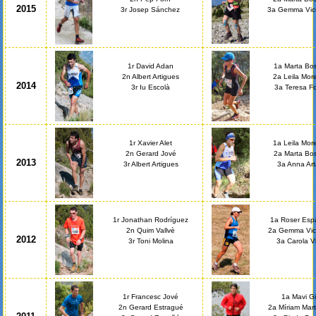
2015
3r Josep Sánchez
3a Gemma Vic
1r David Adan
1a Marta Bo
2n Albert Artigues
2a Leila Mor
2014
3r Iu Escolà
3a Teresa F
1r Xavier Alet
1a Leila Mor
2n Gerard Jové
2a Marta Bo
2013
3r Albert Artigues
3a Anna Art
1r Jonathan Rodríguez
1a Roser Esp
2n Quim Vallvè
2a Gemma Vic
2012
3r Toni Molina
3a Carola Vi
1r Francesc Jové
1a Mavi Gi
2n Gerard Estragué
2a Míriam Mar