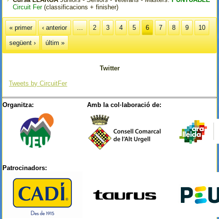
Circuit Fer
(classificacions + finisher)
Pàgines
« primer
‹ anterior
…
2
3
4
5
6
7
8
9
10
següent ›
últim »
Twitter
Tweets by CircuitFer
Organitza:
Amb la col·laboració de:
Patrocinadors: