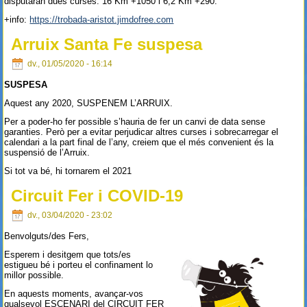
disputaran dues curses: 16 Km +1050 i 6,2 Km +290.
+info:
https://trobada-aristot.jimdofree.com
Arruix Santa Fe suspesa
dv., 01/05/2020 - 16:14
SUSPESA
Aquest any 2020, SUSPENEM L’ARRUIX.
Per a poder-ho fer possible s’hauria de fer un canvi de data sense
garanties. Però per a evitar perjudicar altres curses i sobrecarregar el
calendari a la part final de l’any, creiem que el més convenient és la
suspensió de l’Arruix.
Si tot va bé, hi tornarem el 2021
Circuit Fer i COVID-19
dv., 03/04/2020 - 23:02
Benvolguts/des Fers,
Esperem i desitgem que tots/es
estigueu bé i porteu el confinament lo
millor possible.
En aquests moments, avançar-vos
qualsevol ESCENARI del CIRCUIT FER