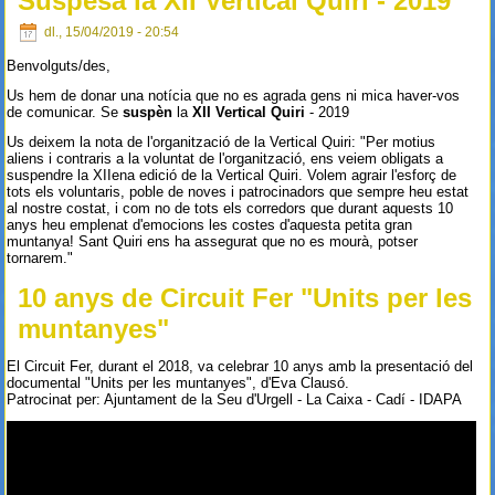
Suspesa la XII Vertical Quiri - 2019
dl., 15/04/2019 - 20:54
Benvolguts/des,
Us hem de donar una notícia que no es agrada gens ni mica haver-vos
de comunicar. Se
suspèn
la
XII Vertical Quiri
- 2019
Us deixem la nota de l'organització de la Vertical Quiri: "Per motius
aliens i contraris a la voluntat de l'organització, ens veiem obligats a
suspendre la XIIena edició de la Vertical Quiri. Volem agrair l'esforç de
tots els voluntaris, poble de noves i patrocinadors que sempre heu estat
al nostre costat, i com no de tots els corredors que durant aquests 10
anys heu emplenat d'emocions les costes d'aquesta petita gran
muntanya! Sant Quiri ens ha assegurat que no es mourà, potser
tornarem."
10 anys de Circuit Fer "Units per les
muntanyes"
El Circuit Fer, durant el 2018, va celebrar 10 anys amb la presentació del
documental "Units per les muntanyes", d'Eva Clausó.
Patrocinat per: Ajuntament de la Seu d'Urgell - La Caixa - Cadí - IDAPA