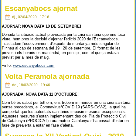
Escanyabocs ajornat
dj., 02/04/2020 - 17:16
AJORNAT: NOVA DATA 19 DE SETEMBRE!
Donada la situació actual provocada per la crisi sanitària que ens toca
viure, hem pres la decisió d'ajornar l'edició 2020 de l'Escanyabocs.
Traslladem l'esdeveniment d'esports de muntanya més singular del
Pirineu al cap de setmana del 19 i 20 de setembre. El format de les
proves i els horaris es mantindrà, en principi, com el que ja estava
previst per al mes de maig.
+info:
www.escanyabocs.com
Volta Peramola ajornada
dc., 18/03/2020 - 19:46
AJORNADA: NOVA DATA 11 D’OCTUBRE!
Com bé és sabut per tothom, ens trobem immersos en una crisi sanitària
sense precedents, el Coronavirus/COVID 19 (SARS-CoV-2), la qual ha
comportat que les autoritats sanitàries imposin mesures excepcionals.
Aquestes mesures s'estan implementant des del Pla de Protecció Civil
de Catalunya (PROCICAT) i ara mateix Catalunya s'ha passat d'estar en
fase de prealerta a estar en fase d'alerta.