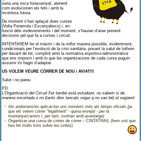
seria una mica forassenyat, atenent
com evolucionen els fets i amb la
incertesa futura.
De moment s’han aplaçat dues curses
(Volta Peramola i Escanyabocs) i, en
funció dels esdeveniments i del moment, s’hauran d’anar prenent
decisions pel que fa a curses i circuit.
INTENTAREM fer el màxim i de la millor manera possible, evidentment,
condicionats per l’evolució de la crisi sanitària, posant la salut de tothom
per davant de tot, complint amb la normativa esportivo-administrativa
que ens imposin i amb lo que les organitzacions de cada cursa puguin
assumir i/o hagin d’adaptar.
US VOLEM VEURE CÓRRER DE NOU i AVIAT!!!
Salut i no pareu
PD:
L’Organització del Circuit Fer també està estudiant, no sabem si de
manera encertada o no (tants dies tancats segur q no van bé) el següent:
Als andorrans/es aplicar-los uns minutets més als temps oficials (ja
que els veiem córrer "legalment" - quina enveja! - per la
muntanya/carrers i, per tant, sortiran amb avantatge)
Organitzar una cursa de cintes de córrer – CINTATRAIL (hem vist que
heu fet molts kms sobre les cintes)