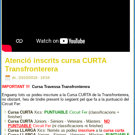
Atenció inscrits cursa CURTA
Transfronterera
dc., 03/10/2018 - 19:54
IMPORTANT !!!
Cursa Travessa Transfronterera
Enguany tots us podeu inscriure a la Cursa CURTA de la Transfronterera,
no obstant, heu de tindre present lo següent pel que fa a la puntuació del
Circuit Fer:
Cursa CURTA
Xics:
PUNTUABLE
Circuit Fer
(classificacions +
finisher)
Cursa CURTA
Júniors - Sèniors - Veterans - Màsters:
NO
PUNTUABLE
Circuit Fer
(ni classificacions ni finisher)
Cursa LLARGA
Xics: Només us podeu
inscriure
a la
cursa curta
Cursa LLARGA
Júniors - Sèniors - Veterans - Màsters:
PUNTUABLE