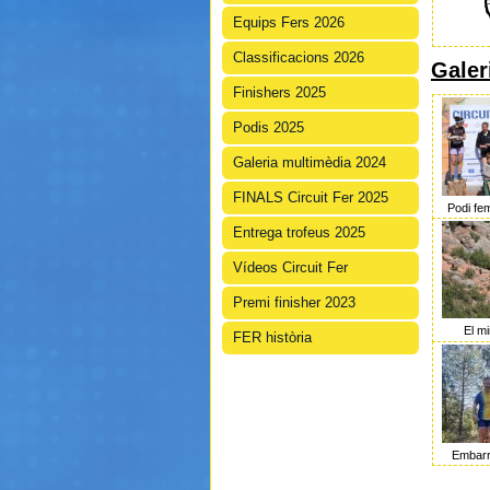
Equips Fers 2026
Classificacions 2026
Galer
Finishers 2025
Podis 2025
Galeria multimèdia 2024
FINALS Circuit Fer 2025
Podi fe
Entrega trofeus 2025
Vídeos Circuit Fer
Premi finisher 2023
El m
FER història
Embar