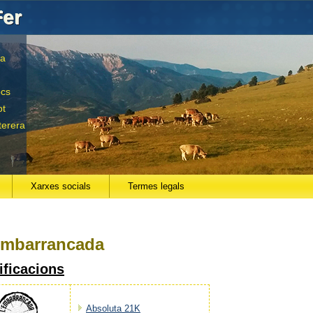
Fer
la
ocs
ot
terera
Xarxes socials
Termes legals
eu aquí
 Embarrancada
ificacions
Absoluta 21K