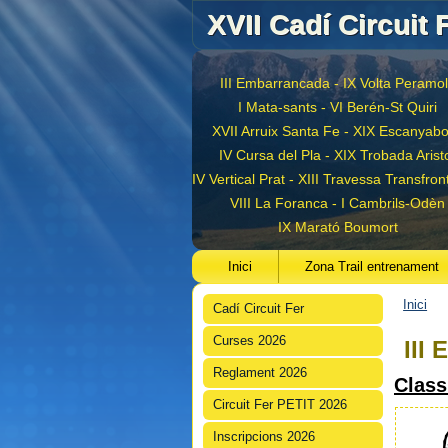
XVII Cadí Circuit 
III Embarrancada - IX Volta Peramo
I Mata-sants - VI Berén-St Quiri
XVII Arruix Santa Fe - XIX Escanyab
IV Cursa del Pla - XIX Trobada Arist
IV Vertical Prat - XIII Travessa Transfron
VIII La Foranca - I Cambrils-Odèn
IX Marató Boumort
Inici
Zona Trail entrenament
Inici
Cadí Circuit Fer
Est
Curses 2026
III
Reglament 2026
Class
Circuit Fer PETIT 2026
Inscripcions 2026