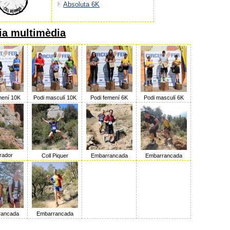
Absoluta 6K
ia multimèdia
mení 10K
Podi masculí 10K
Podi femení 6K
Podi masculí 6K
irador
Coll Piquer
Embarrancada
Embarrancada
rancada
Embarrancada