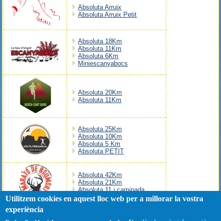
Absoluta Arruix
Absoluta Arruix Petit
Absoluta 18Km
Absoluta 11Km
Absoluta 6Km
Miniescanyabocs
Absoluta 20Km
Absoluta 11Km
Absoluta 25Km
Absoluta 10Km
Absoluta 5 Km
Absoluta PETIT
Absoluta 42Km
Absoluta 21Km
Absoluta 11 i caminada
Utilitzem cookies en aquest lloc web per a millorar la vostra
experiència
Twitter