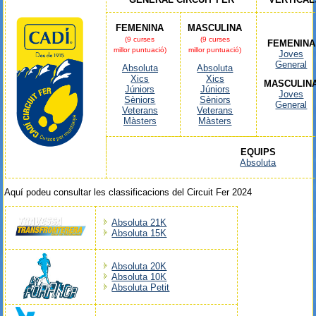
FEMENINA
MASCULINA
(9 curses
(9 curses
FEMENINA
millor puntuació)
millor puntuació)
Joves
General
Absoluta
Absoluta
Xics
Xics
MASCULIN
Júniors
Júniors
Joves
Sèniors
Sèniors
General
Veterans
Veterans
Màsters
Màsters
EQUIPS
Absoluta
Aquí podeu consultar les classificacions del Circuit Fer 2024
Absoluta 21K
Absoluta 15K
Absoluta 20K
Absoluta 10K
Absoluta Petit