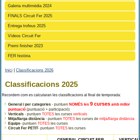
Galeria multimèdia 2024
FINALS Circuit Fer 2025
Entrega trofeus 2025
Vídeos Circuit Fer
Premi finisher 2023
FER història
Inici
|
Classificacions 2026
Esteu aquí
Classificacions 2025
Recordem com es calcularan les classificacions al final de temporada:
9 curses
General i per categories
- puntuen
NOMÉS les
amb millor
puntuació
(puntuació + participació)
Verticals
- puntuen
TOTES
les curses
verticals
Mitja/llarga distància
- puntuen
TOTES
les curses de
mitja/llarga distància
Equips
- puntuen
TOTES
les curses
Circuit Fer PETIT
- puntuen
TOTES
les curses
GENERAL CIRCUIT FER
VERTICAL