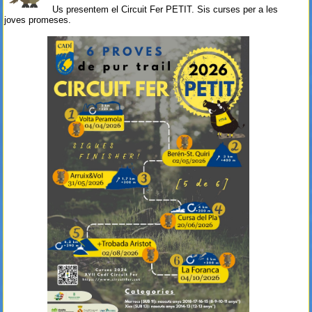
Us presentem el Circuit Fer PETIT. Sis curses per a les
joves promeses.