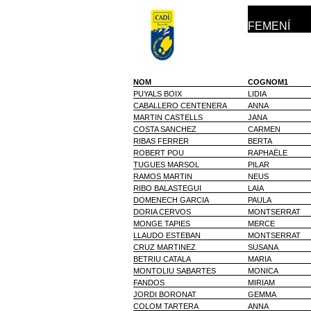
FEMENÍ
NOM
COGNOM1
PUYALS BOIX
LIDIA
CABALLERO CENTENERA
ANNA
MARTIN CASTELLS
JANA
COSTA SANCHEZ
CARMEN
RIBAS FERRER
BERTA
ROBERT POU
RAPHAËLE
TUGUES MARSOL
PILAR
RAMOS MARTIN
NEUS
RIBO BALASTEGUI
LAIA
DOMENECH GARCIA
PAULA
DORIA CERVOS
MONTSERRAT
MONGE TAPIES
MERCE
LLAUDO ESTEBAN
MONTSERRAT
CRUZ MARTINEZ
SUSANA
BETRIU CATALA
MARIA
MONTOLIU SABARTES
MONICA
FANDOS
MIRIAM
JORDI BORONAT
GEMMA
COLOM TARTERA
ANNA