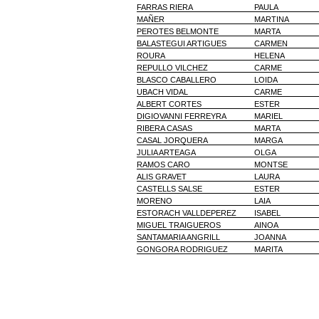
FARRAS RIERA
PAULA
MAÑER
MARTINA
PEROTES BELMONTE
MARTA
BALASTEGUI ARTIGUES
CARMEN
ROURA
HELENA
REPULLO VILCHEZ
CARME
BLASCO CABALLERO
LOIDA
UBACH VIDAL
CARME
ALBERT CORTES
ESTER
DIGIOVANNI FERREYRA
MARIEL
RIBERA CASAS
MARTA
CASAL JORQUERA
MARGA
JULIA ARTEAGA
OLGA
RAMOS CARO
MONTSE
ALIS GRAVET
LAURA
CASTELLS SALSE
ESTER
MORENO
LAIA
ESTORACH VALLDEPEREZ
ISABEL
MIGUEL TRAIGUEROS
AINOA
SANTAMARIA ANGRILL
JOANNA
GONGORA RODRIGUEZ
MARITA