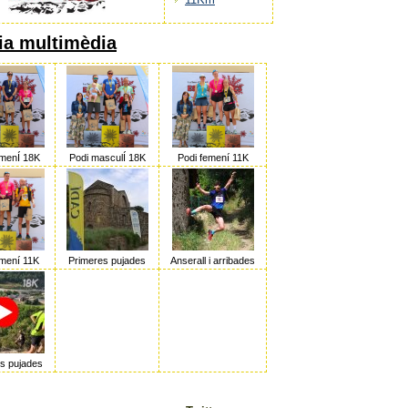
ia multimèdia
emenÍ 18K
Podi masculÍ 18K
Podi femení 11K
emení 11K
Primeres pujades
Anserall i arribades
s pujades