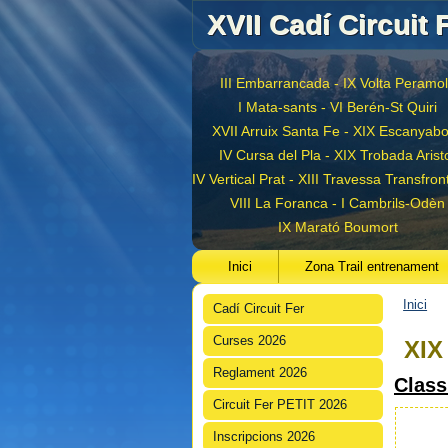
XVII Cadí Circuit 
III Embarrancada - IX Volta Peramo
I Mata-sants - VI Berén-St Quiri
XVII Arruix Santa Fe - XIX Escanyab
IV Cursa del Pla - XIX Trobada Arist
IV Vertical Prat - XIII Travessa Transfron
VIII La Foranca - I Cambrils-Odèn
IX Marató Boumort
Inici
Zona Trail entrenament
Inici
Cadí Circuit Fer
Est
Curses 2026
XIX
Reglament 2026
Class
Circuit Fer PETIT 2026
Inscripcions 2026