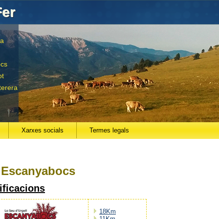
Fer
la
ocs
ot
terera
Xarxes socials
Termes legals
eu aquí
 Escanyabocs
ificacions
18Km
11Km