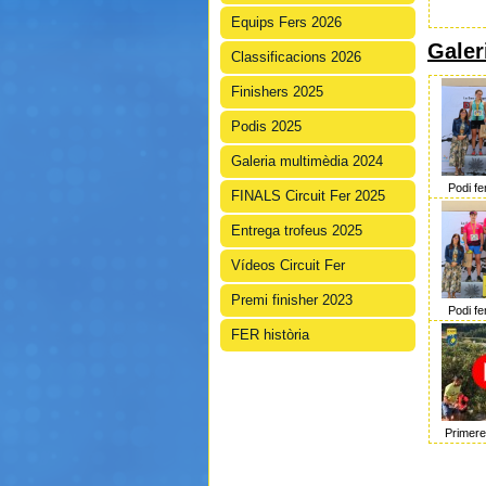
Equips Fers 2026
Galer
Classificacions 2026
Finishers 2025
Podis 2025
Galeria multimèdia 2024
Podi f
FINALS Circuit Fer 2025
Entrega trofeus 2025
Vídeos Circuit Fer
Premi finisher 2023
Podi f
FER història
Primere